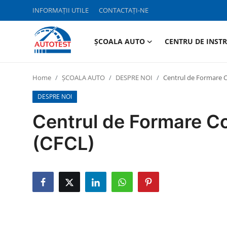
INFORMAȚII UTILE
CONTACTAȚI-NE
ȘCOALA AUTO
CENTRU DE INST
INFORMAȚII UTILE
Home
ȘCOALA AUTO
DESPRE NOI
Centrul de Formare C
ȘCOALA AUTO
DESPRE NOI
CENTRU DE INSTRUIRE
Centrul de Formare Co
(CFCL)
TESTARE AUTO
ASIGURĂRI
TAHOGRAFE
CONTACTAȚI-NE