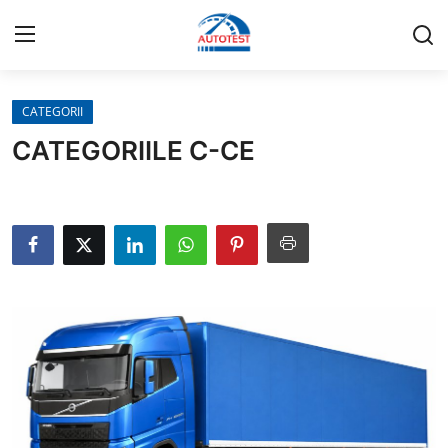
CATEGORII
INFORMAȚII UTILE
CATEGORIILE C-CE
ȘCOALA AUTO
CENTRU DE INSTRUIRE
TESTARE AUTO
ASIGURĂRI
TAHOGRAFE
CONTACTAȚI-NE