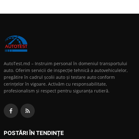
AutoTest.md – Instruim personal în domeniul transportului
auto. Oferim servicii de inspecție tehnică a autovehiculelor,
pregătire în cadrul școlii auto și testare auto conform
cerințelor în vigoare. Activăm cu responsabilitate,
profesionalism și respect pentru siguranța rutieră.
POSTĂRI ÎN TENDINȚE