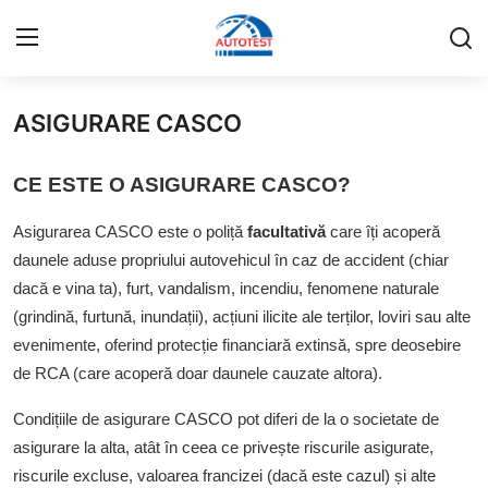
ASIGURARE CASCO
INFORMAȚII UTILE
CE ESTE O ASIGURARE CASCO?
ȘCOALA AUTO
Asigurarea CASCO este o poliță
facultativă
care îți acoperă
CENTRU DE INSTRUIRE
daunele aduse propriului autovehicul în caz de accident (chiar
dacă e vina ta), furt, vandalism, incendiu, fenomene naturale
TESTARE AUTO
(grindină, furtună, inundații), acțiuni ilicite ale terților, loviri sau alte
evenimente, oferind protecție financiară extinsă, spre deosebire
ASIGURĂRI
de RCA (care acoperă doar daunele cauzate altora).
TAHOGRAFE
Condițiile de asigurare CASCO pot diferi de la o societate de
asigurare la alta, atât în ceea ce privește riscurile asigurate,
CONTACTAȚI-NE
riscurile excluse, valoarea francizei (dacă este cazul) și alte