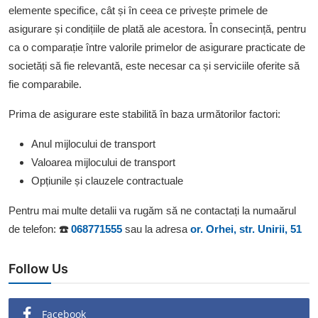
elemente specifice, cât și în ceea ce privește primele de
MEDIA
asigurare și condițiile de plată ale acestora. În consecință, pentru
ca o comparație între valorile primelor de asigurare practicate de
societăți să fie relevantă, este necesar ca și serviciile oferite să
fie comparabile.
Prima de asigurare este stabilită în baza următorilor factori:
Anul mijlocului de transport
Valoarea mijlocului de transport
Opțiunile și clauzele contractuale
Pentru mai multe detalii va rugăm să ne contactați la numaărul
de telefon:
☎️
068771555
sau la adresa
or. Orhei, str. Unirii, 51
Follow Us
Facebook