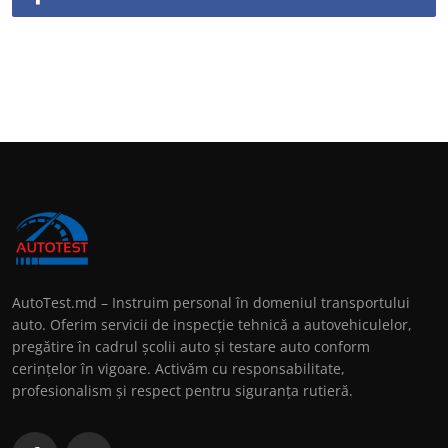
AutoTest.md – Instruim personal în domeniul transportului
auto. Oferim servicii de inspecție tehnică a autovehiculelor,
pregătire în cadrul școlii auto și testare auto conform
cerințelor în vigoare. Activăm cu responsabilitate,
profesionalism și respect pentru siguranța rutieră.