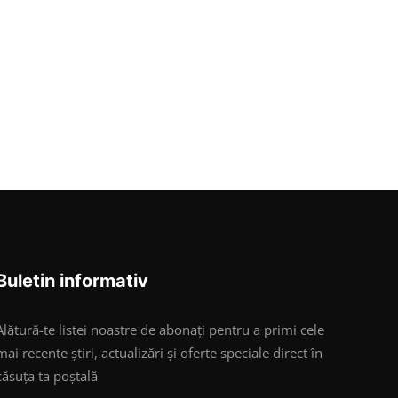
Buletin informativ
Alătură-te listei noastre de abonați pentru a primi cele
mai recente știri, actualizări și oferte speciale direct în
căsuța ta poștală