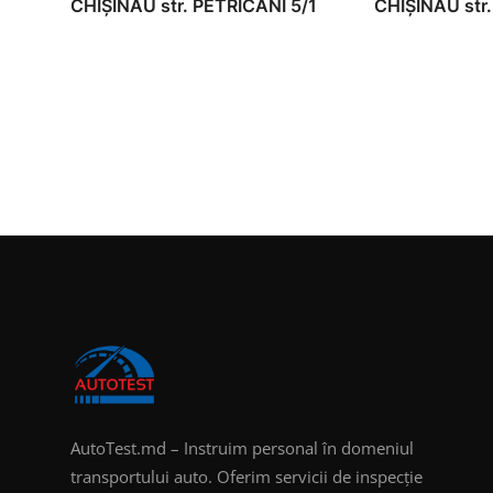
CHIȘINĂU str. PETRICANI 5/1
CHIȘINĂU str
AutoTest.md – Instruim personal în domeniul
transportului auto. Oferim servicii de inspecție