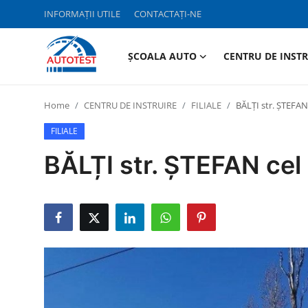
INFORMAȚII UTILE
CONTACTAȚI-NE
ȘCOALA AUTO
CENTRU DE INST
INFORMAȚII UTILE
Home
CENTRU DE INSTRUIRE
FILIALE
BĂLȚI str. ȘTEFAN
ȘCOALA AUTO
FILIALE
CENTRU DE INSTRUIRE
BĂLȚI str. ȘTEFAN ce
TESTARE AUTO
ASIGURĂRI
TAHOGRAFE
CONTACTAȚI-NE