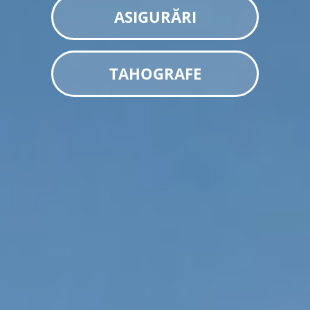
ASIGURĂRI
MEDIA
TAHOGRAFE
ORHEI